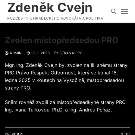
Zdeněk Cvejn
Přeskočit
na
obsah
ROZCESTNÍK HRADECKÉHO ADVOKÁTA A POLITIKA
Hledat:
Zvolen místopředsedou PRO
ADMIN
18. 1. 2025
STRANA PRO
Mgr. Ing. Zdeněk Cvejn byl zvolen na III. sněmu strany
PRO Právo Respekt Odbornost, který se konal 18.
ledna 2025 v Koutech na Vysočině, místopředsedou
strany PRO.
Sněm rovněž zvolil za místopředsedkyně strany PRO
Ing. Ivanu Turkovou, Ph.D. a Ing. Andreu Peňaz.
Navigace
PREVIOUS
NEXT