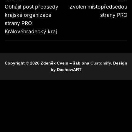
pro
Předchozí
Další
Obhájil post předsedy
Zvolen místopředsedou
příspěvek
příspěvek
příspěvek
krajské organizace
strany PRO
strany PRO
Královéhradecký kraj
Copyright © 2026 Zdeněk Cvejn – šablona
Customify
. Design
by DachowART